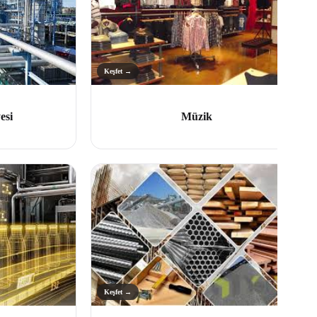
Keşfet →
esi
Müzik
Keşfet →