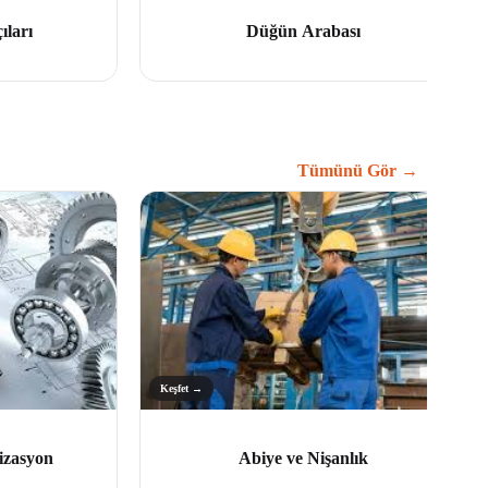
ıları
Düğün Arabası
Tümünü Gör →
Keşfet →
izasyon
Abiye ve Nişanlık