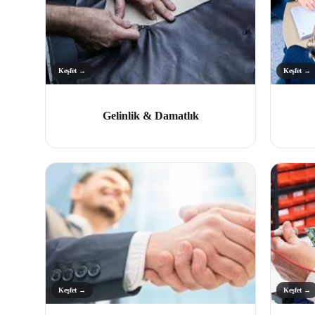
Keşfet →
Keşfet →
Gelinlik & Damatlık
Keşfet →
Keşfet →