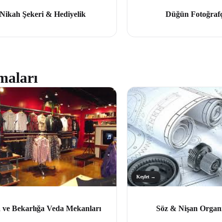
Nikah Şekeri & Hediyelik
Düğün Fotoğrafç
maları
Keşfet →
 ve Bekarlığa Veda Mekanları
Söz & Nişan Organ