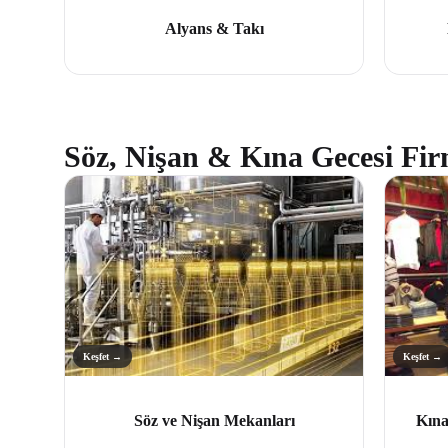
Alyans & Takı
Söz, Nişan & Kına Gecesi Fir
Keşfet →
Keşfet →
Söz ve Nişan Mekanları
Kına