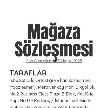
Mağaza
Sözleşmesi
Son Güncelleme: 15 Mayıs, 2025
TARAFLAR
İşbu Satıcı İş Ortaklığı ve İlan Sözleşmesi
(“Sözleşme”); Merdivenköy Mah. Dikyol Sk.
No:2 Business Class Plaza B Blok, Kat:18 İç
Kapı No:179 Kadıköy / İstanbul adresinde
mukim, dibimde.com ile SATICI arasında,