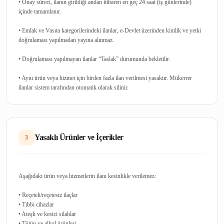
• Onay süreci, ilanın girildiği andan itibaren en geç 24 saat (iş günlerinde)
içinde tamamlanır.
• Emlak ve Vasıta kategorilerindeki ilanlar, e-Devlet üzerinden kimlik ve yetki
doğrulaması yapılmadan yayına alınmaz.
• Doğrulaması yapılmayan ilanlar “Taslak” durumunda bekletilir.
• Aynı ürün veya hizmet için birden fazla ilan verilmesi yasaktır. Mükerrer
Yasaklı Ürünler ve İçerikler
3
Aşağıdaki ürün veya hizmetlerin ilanı kesinlikle verilemez:
• Reçeteli/reçetesiz ilaçlar
• Tıbbi cihazlar
• Ateşli ve kesici silahlar
• Tütün ve alkol ürünleri