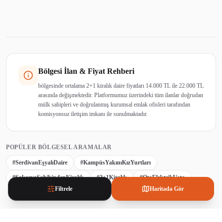
Bölgesi İlan & Fiyat Rehberi
bölgesinde ortalama 2+1 kiralık daire fiyatları 14.000 TL ile 22.000 TL
arasında değişmektedir. Platformumuz üzerindeki tüm ilanlar doğrudan
mülk sahipleri ve doğrulanmış kurumsal emlak ofisleri tarafından
komisyonsuz iletişim imkanı ile sunulmaktadır.
POPÜLER BÖLGESEL ARAMALAR
#SerdivanEşyalıDaire
#KampüsYakınıKızYurtları
#SakaryaSahibindenKiralık
#2+1Kiralık
#OtoElektrikUsta
Filtrele
Haritada Gör